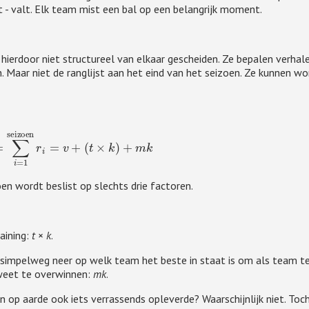
t - valt. Elk team mist een bal op een belangrijk moment.
hierdoor niet structureel van elkaar gescheiden. Ze bepalen verhale
 Maar niet de ranglijst aan het eind van het seizoen. Ze kunnen w
n
=
∑
i
=
1
seizoen
r
i
=
v
+
(
t
×
k
)
+
m
k
en wordt beslist op slechts drie factoren.
aining:
t
×
k
.
t simpelweg neer op welk team het beste in staat is om als team t
 weet te overwinnen:
mk
.
en op aarde ook iets verrassends opleverde? Waarschijnlijk niet. Toc