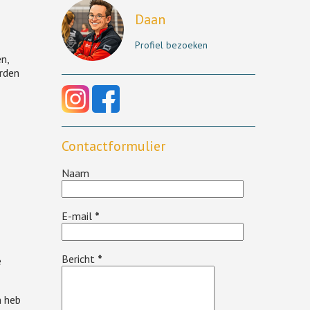
Daan
Profiel bezoeken
n,
orden
Contactformulier
Naam
E-mail
*
Bericht
*
e
h heb