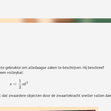
Doorgaan naar hoofdcontent
inkende theorieën vond ik de fundamentele attributiefout . Dat klinkt also
kte gebruikte om alledaagse zaken te beschrijven. Hij beschreef
out in gaan, maar het staat voor iets heel anders.
een volleybal:
s
=
1
2
a
t
2
t dat zwaardere objecten door de zwaartekracht sneller vallen da