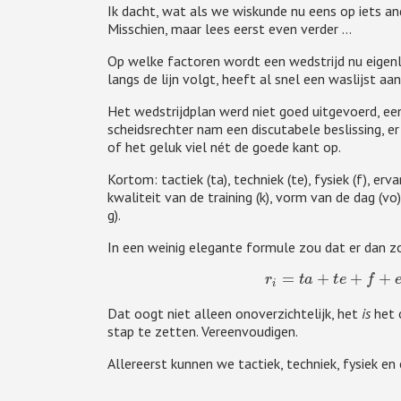
Ik dacht, wat als we wiskunde nu eens op iets an
Misschien, maar lees eerst even verder ...
Op welke factoren wordt een wedstrijd nu eigenli
langs de lijn volgt, heeft al snel een waslijst aan
Het wedstrijdplan werd niet goed uitgevoerd, een
scheidsrechter nam een discutabele beslissing, er
of het geluk viel nét de goede kant op.
Kortom: tactiek (ta), techniek (te), fysiek (f), erva
kwaliteit van de training (k), vorm van de dag (vo),
g).
In een weinig elegante formule zou dat er dan zo
r
i
=
t
a
+
t
e
Dat oogt niet alleen onoverzichtelijk, het
is
het 
stap te zetten. Vereenvoudigen.
Allereerst kunnen we tactiek, techniek, fysiek e