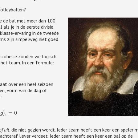
volleyballen?
die de bal met meer dan 100
ls je in de eerste divisie
klasse-ervaring in de tweede
ams zijn simpelweg niet goed
mcohesie zouden we logisch
het team. In een formule:
m
k
=
m
+
c
ltaat over een heel seizoen
ngen, vorm van de dag of
:
1
s
e
i
z
o
e
n
(
b
+
v
o
+
s
+
g
−
g
)
i
=
0
of uit
, die niet gezien wordt. Ieder team heeft een keer een speler 
 achteraf liever vergeet. Ieder team heeft een keer een bal op de