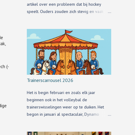
artikel over een probleem dat bij hockey
speelt. Ouders zouden zich stevig en vaak
respectloos bemoeien met de teamindeling
van hun kinderen.
de
ak,
ch (-
Trainerscarrousel 2026
Het is begin februari en zoals elk jaar
beginnen ook in het volleybal de
dige
trainerswisselingen weer op te duiken. Het
begon in januari al spectaculair, Dynamo
meldde al dat Redbad op zoek moet naar een
nieuwe club. En zij naar een nieuwe trainer.