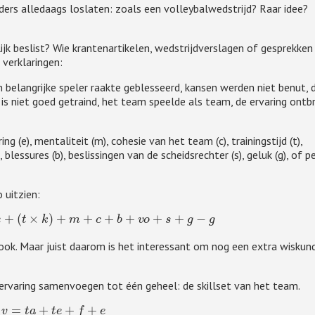
ders alledaags loslaten: zoals een volleybalwedstrijd? Raar idee?
jk beslist? Wie krantenartikelen, wedstrijdverslagen of gesprekken
 verklaringen:
 belangrijke speler raakte geblesseerd, kansen werden niet benut, 
 is niet goed getraind, het team speelde als team, de ervaring ontbr
ring (e), mentaliteit (m), cohesie van het team (c), trainingstijd (t),
 blessures (b), beslissingen van de scheidsrechter (s), geluk (g), of pe
 uitzien:
+
f
+
e
+
(
t
×
k
)
+
m
+
c
+
b
+
v
o
+
s
+
g
−
g
ook. Maar juist daarom is het interessant om nog een extra wiskun
n ervaring samenvoegen tot één geheel: de skillset van het team.
v
=
t
a
+
t
e
+
f
+
e