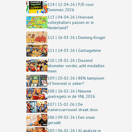
114 | 12-04-26 | P/D voor
Dummies 2026
113 | 04-04-26 | Hoeveel
volleyballers passen er in
Nederland?
112 | 16-03-26 | Dunning-Kruger
111 | 14-03-26 | Garbagetime
110 | 28-02-26 | Duizend
kilometer verder, acht medailles
meer.
109 | 20-02-26 | 88% kampioen
of hoeveel is zeker?
108 | 16-02-26 | Nieuwe
spelregels in de VNL 2026
107 | 15-02-26 | De
trainerscarrousel draait door
106 | 09-02-26 | Een snaar
geraakt
105 | 06-02-26 | AI-analyse in