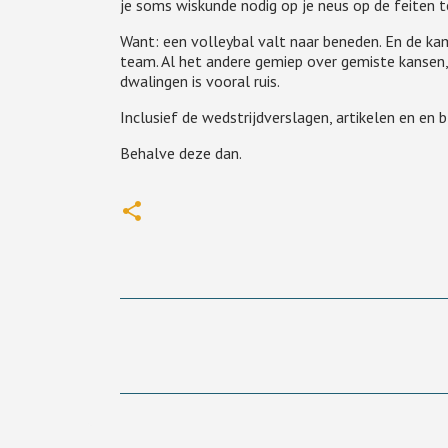
je soms wiskunde nodig op je neus op de feiten t
Want: een volleybal valt naar beneden. En de kam
team. Al het andere gemiep over gemiste kansen, 
dwalingen is vooral ruis.
Inclusief de wedstrijdverslagen, artikelen en en
Behalve deze dan.
R
e
a
c
t