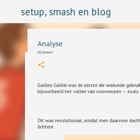
setup, smash en blog
Analyse
02 januari
Wij winnen, zij verliezen
23 juli
Ooit bestudeerde ik psychologie en één van de mooist kl
Galileo Galilei was de eerste die wiskunde gebrui
een theorie dat scheidsrechters altijd fundamenteel de f
bijvoorbeeld het vallen van voorwerpen — zoals 
0
Dit was revolutionair, omdat men daarvoor dach
lichtere.