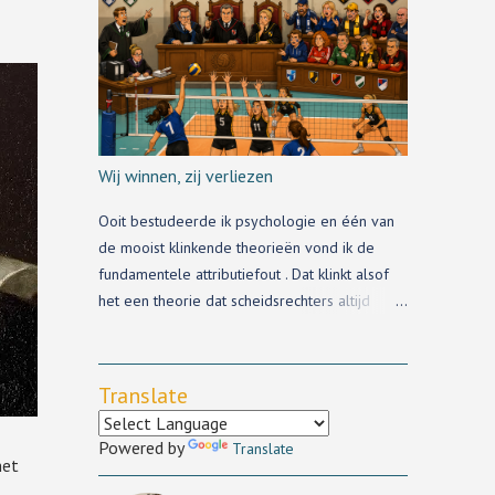
Redbad haalt de krant nog wel, maar
amateurvolleyballand is klein, te klein, en de
andere trainerswisselingen kom je via de pers
niet te weten.
Wij winnen, zij verliezen
Ooit bestudeerde ik psychologie en één van
de mooist klinkende theorieën vond ik de
fundamentele attributiefout . Dat klinkt alsof
het een theorie dat scheidsrechters altijd
fundamenteel de fout in gaan, maar het staat
voor iets heel anders.
Translate
Powered by
Translate
met