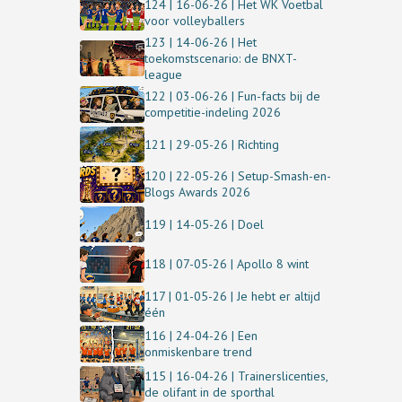
124 | 16-06-26 | Het WK Voetbal
voor volleyballers
123 | 14-06-26 | Het
toekomstscenario: de BNXT-
league
122 | 03-06-26 | Fun-facts bij de
competitie-indeling 2026
121 | 29-05-26 | Richting
120 | 22-05-26 | Setup-Smash-en-
Blogs Awards 2026
119 | 14-05-26 | Doel
118 | 07-05-26 | Apollo 8 wint
117 | 01-05-26 | Je hebt er altijd
één
116 | 24-04-26 | Een
onmiskenbare trend
115 | 16-04-26 | Trainerslicenties,
de olifant in de sporthal