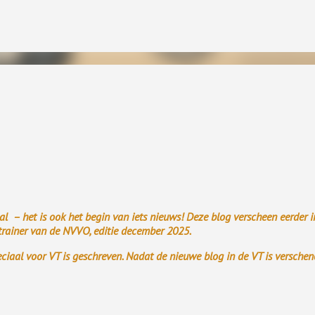
Doorgaan naar hoofdcontent
inkende theorieën vond ik de fundamentele attributiefout . Dat klinkt also
out in gaan, maar het staat voor iets heel anders.
al – het is ook het begin van iets nieuws! Deze blog verscheen eerder i
ltrainer van de NVVO, editie december 2025.
eciaal voor VT is geschreven. Nadat de nieuwe blog in de VT is verschen