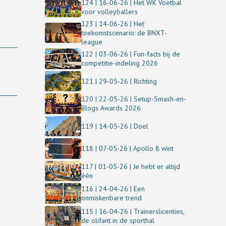
124 | 16-06-26 | Het WK Voetbal
voor volleyballers
123 | 14-06-26 | Het
toekomstscenario: de BNXT-
league
122 | 03-06-26 | Fun-facts bij de
competitie-indeling 2026
121 | 29-05-26 | Richting
120 | 22-05-26 | Setup-Smash-en-
Blogs Awards 2026
119 | 14-05-26 | Doel
118 | 07-05-26 | Apollo 8 wint
117 | 01-05-26 | Je hebt er altijd
één
116 | 24-04-26 | Een
onmiskenbare trend
115 | 16-04-26 | Trainerslicenties,
de olifant in de sporthal