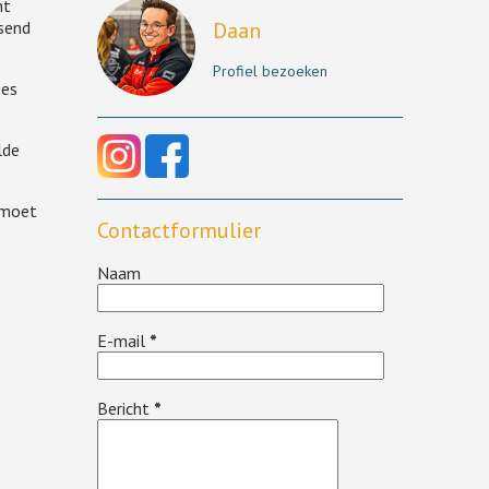
nt
Daan
ssend
Profiel bezoeken
ies
lde
 moet
Contactformulier
Naam
E-mail
*
Bericht
*