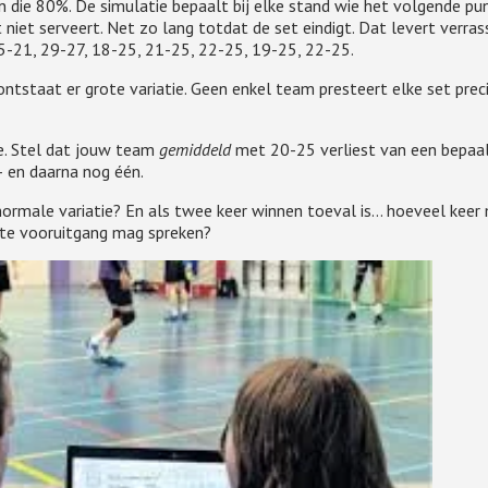
 die 80%. De simulatie bepaalt bij elke stand wie het volgende pu
iet serveert. Net zo lang totdat de set eindigt. Dat levert verra
5-21, 29-27, 18-25, 21-25, 22-25, 19-25, 22-25.
ntstaat er grote variatie. Geen enkel team presteert elke set prec
e. Stel dat jouw team
gemiddeld
met 20-25 verliest van een bepaa
 en daarna nog één.
ormale variatie? En als twee keer winnen toeval is… hoeveel keer
hte vooruitgang mag spreken?