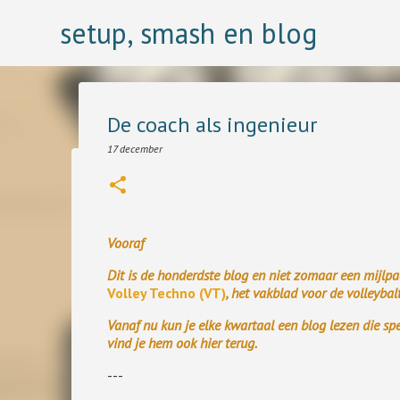
setup, smash en blog
De coach als ingenieur
17 december
Wij winnen, zij verliezen
23 juli
Ooit bestudeerde ik psychologie en één van de mooist kl
Vooraf
een theorie dat scheidsrechters altijd fundamenteel de f
Dit is de honderdste blog en niet zomaar een mijlpa
0
Volley Techno (VT)
, het vakblad voor de volleyba
Vanaf nu kun je elke kwartaal een blog lezen die sp
vind je hem ook hier terug.
---