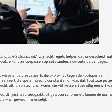
s, of is iets structureel?
” Zijn acht regels helpen dat onderscheid ma
ybal. Je kunt ze toepassen op setstanden, side-outs percentages,
wisselende prestaties. Is die 3-0 winst tegen de koploper een
? Serveert die speler nu écht constanter, of was dat foutloze potje
ht altijd zo slecht, of waren die vijf ketsers toevallig een off-d
r wordt, juist wat terugzakt, of gewoon schommelt binnen de norm
l is — of gewoon… menselijk.