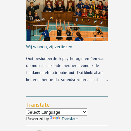
Redbad haalt de krant nog wel, maar
amateurvolleyballand is klein, te klein, en de
andere trainerswisselingen kom je via de pers
niet te weten.
Wij winnen, zij verliezen
Ooit bestudeerde ik psychologie en één van
de mooist klinkende theorieën vond ik de
fundamentele attributiefout . Dat klinkt alsof
het een theorie dat scheidsrechters altijd
fundamenteel de fout in gaan, maar het staat
voor iets heel anders.
Translate
Powered by
Translate