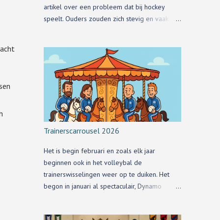
artikel over een probleem dat bij hockey
speelt. Ouders zouden zich stevig en vaak
respectloos bemoeien met de teamindeling
van hun kinderen.
 acht
sen
h
Trainerscarrousel 2026
Het is begin februari en zoals elk jaar
beginnen ook in het volleybal de
trainerswisselingen weer op te duiken. Het
begon in januari al spectaculair, Dynamo
meldde al dat Redbad op zoek moet naar een
nieuwe club. En zij naar een nieuwe trainer.