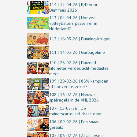
114 | 12-04-26 | P/D voor
Dummies 2026
113 | 04-04-26 | Hoeveel
volleyballers passen er in
Nederland?
112 | 16-03-26 | Dunning-Kruger
111 | 14-03-26 | Garbagetime
110 | 28-02-26 | Duizend
kilometer verder, acht medailles
meer.
109 | 20-02-26 | 88% kampioen
of hoeveel is zeker?
108 | 16-02-26 | Nieuwe
spelregels in de VNL 2026
107 | 15-02-26 | De
trainerscarrousel draait door
106 | 09-02-26 | Een snaar
geraakt
105 | 06-02-26 | AI-analyse in