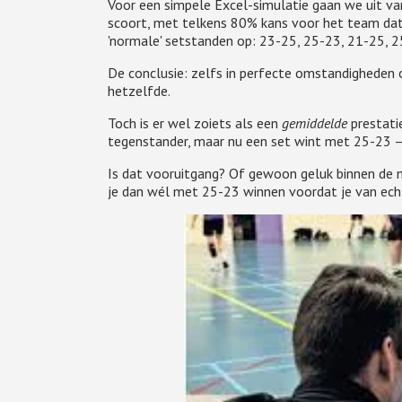
Voor een simpele Excel-simulatie gaan we uit van
scoort, met telkens 80% kans voor het team dat n
'normale' setstanden op: 23-25, 25-23, 21-25, 2
De conclusie: zelfs in perfecte omstandigheden o
hetzelfde.
Toch is er wel zoiets als een
gemiddelde
prestati
tegenstander, maar nu een set wint met 25-23 —
Is dat vooruitgang? Of gewoon geluk binnen de n
je dan wél met 25-23 winnen voordat je van ec