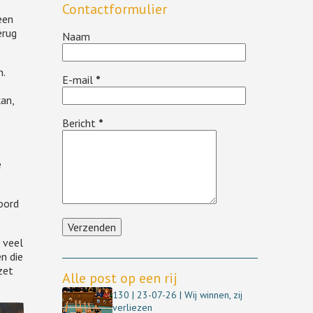
Contactformulier
een
erug
Naam
.
E-mail
*
an,
Bericht
*
e
oord
t veel
n die
zet
Alle post op een rij
130 | 23-07-26 | Wij winnen, zij
verliezen