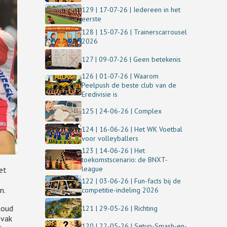
129 | 17-07-26 | Iedereen in het
eerste
128 | 15-07-26 | Trainerscarrousel
2026
127 | 09-07-26 | Geen betekenis
126 | 01-07-26 | Waarom
Peelpush de beste club van de
Eredivisie is
125 | 24-06-26 | Complex
124 | 16-06-26 | Het WK Voetbal
voor volleyballers
123 | 14-06-26 | Het
toekomstscenario: de BNXT-
league
het
122 | 03-06-26 | Fun-facts bij de
n.
competitie-indeling 2026
goud
121 | 29-05-26 | Richting
 vak
120 | 22-05-26 | Setup-Smash-en-