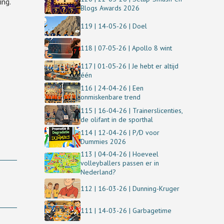
ing.
Blogs Awards 2026
119 | 14-05-26 | Doel
118 | 07-05-26 | Apollo 8 wint
117 | 01-05-26 | Je hebt er altijd
één
116 | 24-04-26 | Een
onmiskenbare trend
115 | 16-04-26 | Trainerslicenties,
de olifant in de sporthal
114 | 12-04-26 | P/D voor
Dummies 2026
113 | 04-04-26 | Hoeveel
volleyballers passen er in
Nederland?
112 | 16-03-26 | Dunning-Kruger
111 | 14-03-26 | Garbagetime