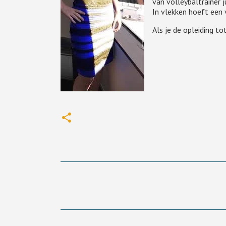
van volleybaltrainer j
In vlekken hoeft een 
Als je de opleiding to
R
e
a
c