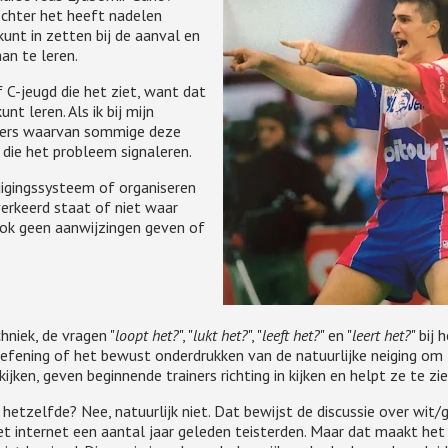
Echter het heeft nadelen
unt in zetten bij de aanval en
an te leren.
 C-jeugd die het ziet, want dat
t leren. Als ik bij mijn
elers waarvan sommige deze
n die het probleem signaleren.
digingssysteem of organiseren
 verkeerd staat of niet waar
ook geen aanwijzingen geven of
hniek, de vragen "
loopt het?
", "
lukt het?
", "
leeft het?
" en "
leert het?
" bij 
efening of het bewust onderdrukken van de natuurlijke neiging om
ijken, geven beginnende trainers richting in kijken en helpt ze te zie
hetzelfde? Nee, natuurlijk niet. Dat bewijst de discussie over wit/
t internet een aantal jaar geleden teisterden. Maar dat maakt het