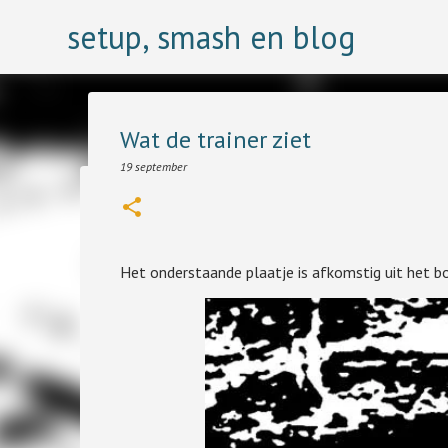
setup, smash en blog
Wat de trainer ziet
19 september
Wij winnen, zij verliezen
23 juli
Ooit bestudeerde ik psychologie en één van de mooist kl
Het onderstaande plaatje is afkomstig uit het bo
een theorie dat scheidsrechters altijd fundamenteel de f
0