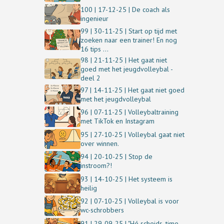
100 | 17-12-25 | De coach als
ingenieur
99 | 30-11-25 | Start op tijd met
zoeken naar een trainer! En nog
16 tips ...
98 | 21-11-25 | Het gaat niet
goed met het jeugdvolleybal -
deel 2
97 | 14-11-25 | Het gaat niet goed
met het jeugdvolleybal
96 | 07-11-25 | Volleybaltraining
met TikTok en Instagram
95 | 27-10-25 | Volleybal gaat niet
over winnen.
94 | 20-10-25 | Stop de
instroom?!
93 | 14-10-25 | Het systeem is
heilig
92 | 07-10-25 | Volleybal is voor
wc-schrobbers
91 | 29-09-25 | "Hé scheids, time-