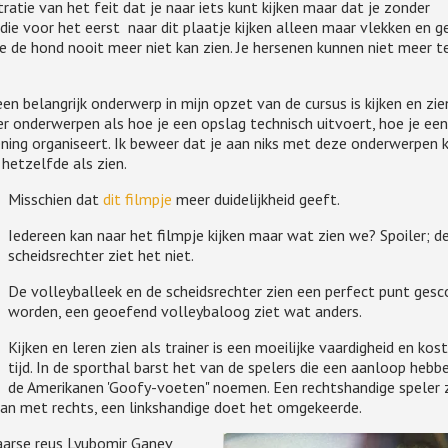
ratie van het feit dat je naar iets kunt kijken maar dat je zonder
die voor het eerst naar dit plaatje kijken alleen maar vlekken en g
je de hond nooit meer niet kan zien. Je hersenen kunnen niet meer t
n belangrijk onderwerp in mijn opzet van de cursus is kijken en zien
r onderwerpen als hoe je een opslag technisch uitvoert, hoe je een
ning organiseert. Ik beweer dat je aan niks met deze onderwerpen k
t hetzelfde als zien.
Misschien dat
dit filmpje
meer duidelijkheid geeft.
Iedereen kan naar het filmpje kijken maar wat zien we? Spoiler; d
scheidsrechter ziet het niet.
De volleyballeek en de scheidsrechter zien een perfect punt gesc
worden, een geoefend volleybaloog ziet wat anders.
Kijken en leren zien als trainer is een moeilijke vaardigheid en kos
tijd. In de sporthal barst het van de spelers die een aanloop hebbe
de Amerikanen 'Goofy-voeten" noemen. Een rechtshandige speler 
t aan met rechts, een linkshandige doet het omgekeerde.
gaarse reus Lyubomir Ganev