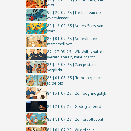
out!"
90 | 20-09-25 | De taal van de
overwinnaar
89 | 12-09-25 | Volley Stars van
start ...
88 | 01-09-25 | Volleybal en
marshmellows
87 | 27-08-25 | WK Volleybal: de
wereld speelt, Italië coacht
86 | 12-08-25 | "Aan je stand
verplicht"
85 | 01-08-25 | To be big or not
to be big
84 | 31-07-25 | Zo hoog mogelijk
83 | 21-07-25 | Gedegradeerd
82 | 11-07-25 | Zomervolleybal
81 | 04-07-25 | Wisselen is