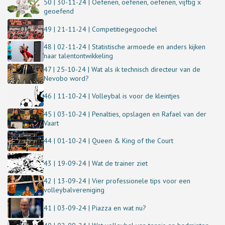
50 | 30-11-24 | Oefenen, oefenen, oefenen, vijftig x
geoefend
49 | 21-11-24 | Competitiegegoochel
48 | 02-11-24 | Statistische armoede en anders kijken
naar talentontwikkeling
47 | 25-10-24 | Wat als ik technisch directeur van de
Nevobo word?
46 | 11-10-24 | Volleybal is voor de kleintjes
45 | 03-10-24 | Penalties, opslagen en Rafael van der
Vaart
44 | 01-10-24 | Queen & King of the Court
43 | 19-09-24 | Wat de trainer ziet
42 | 13-09-24 | Vier professionele tips voor een
volleybalvereniging
41 | 03-09-24 | Piazza en wat nu?