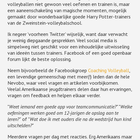
volleyballen niet gewoon veel oefenen en trainen is, maar
een aaneenschakeling van magische momenten, mogelijk
gemaakt door wonderbaarlijke goede Harry Potter-trainers
van de Zweinstein-volleybalschool.
Ik negeer 'voorheen Twitter' wijselijk, want daar verwacht
je weinig diepgaande gesprekken. Veel social media is
simpelweg niet geschikt voor een inhoudelijke uitwisseling
van ideeën tussen trainers. Facebook of een goed openbaar
forum lijkt de beste oplossing.
Neem bijvoorbeeld de Facebookgroep
Coaching Volleyball
,
een levendige gemeenschap met meer(!) leden dan de hele
Nevobo, waar veel vragen en artikelen voorbijkomen.
Veelal Amerikaanse jeugdtrainers delen daar hun ervaringen,
vragen om feedback en helpen elkaar verder.
"
Weet iemand een goede app voor teamcommunicatie?
" "
Welke
oefeningen werken goed om 12-jarigen de opslag aan te
leren?"
of "
Wat doe ik met ouders die na de wedstrijd hun kind
uitschelden?
"
Meerdere vragen per dag met reacties. Erg Amerikaans maar