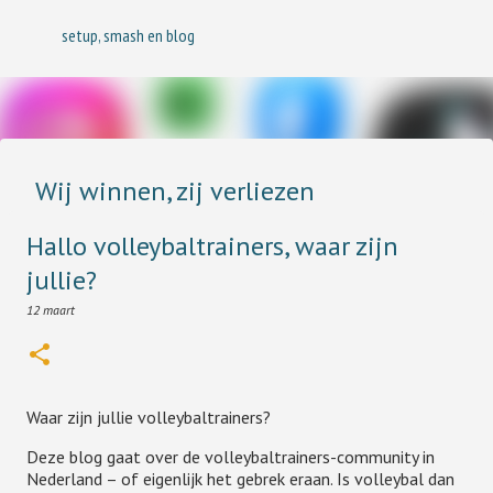
Doorgaan naar hoofdcontent
setup, smash en blog
Wij winnen, zij verliezen
23 juli
Hallo volleybaltrainers, waar zijn
Ooit bestudeerde ik psychologie en één van de mooist
klinkende theorieën vond ik de fundamentele attributiefout .
jullie?
Dat klinkt alsof het een theorie dat scheidsrechters altijd
12 maart
fundamenteel de fout in gaan, maar het staat voor iets heel
0
anders.
Waar zijn jullie volleybaltrainers?
Deze blog gaat over de volleybaltrainers-community in
Nederland – of eigenlijk het gebrek eraan. Is volleybal dan