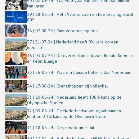
40 | 02-09-24 | Wat volleybal van tennis en badminton
kan leren
39 | 18-08-24 | Het 79ste seizoen en hoe prachtig wordt
80?
38 | 07-08-24 | Punt voor punt spelen
37 | 21-07-24 | Nederland heeft 0% kans op een
medaille
36 | 03-07-24 | De overeenkomst tussen Ronald Koeman
en Peter Blangé
35 | 26-06-24 | Waarom Canada beter is dan Nederland
34 | 17-06-24 | Grensshoppen bij volleybal
33 | 10-06-24 | Nederland heeft 100% kans op de
Olympische Spelen
32 | 03-06-24 | De Nederlandse volleybalmannen
hebben 0,1% kans op de Olympisch Spelen
31 | 18-05-24 | De pseudo-time-out
30 | 12-04-24 | Het afschaffen van NOJK D-jeugd, goed