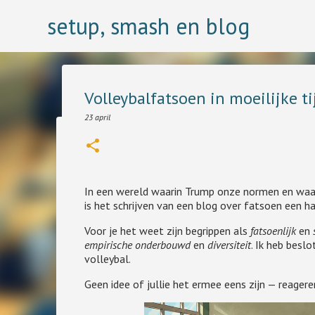
setup, smash en blog
Volleybalfatsoen in moeilijke t
23 april
Wij winnen, zij verliezen
23 juli
Ooit bestudeerde ik psychologie en één van de mooist kl
In een wereld waarin Trump onze normen en waa
een theorie dat scheidsrechters altijd fundamenteel de f
is het schrijven van een blog over fatsoen een h
0
Voor je het weet zijn begrippen als
fatsoenlijk
en
empirische onderbouwd
en
diversiteit
. Ik heb besl
volleybal.
Geen idee of jullie het ermee eens zijn — reagere