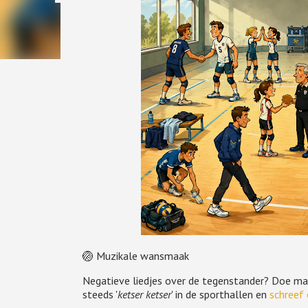
🏐 Muzikale wansmaak
Negatieve liedjes over de tegenstander? Doe maar
steeds '
ketser ketser
' in de sporthallen en
schreef 