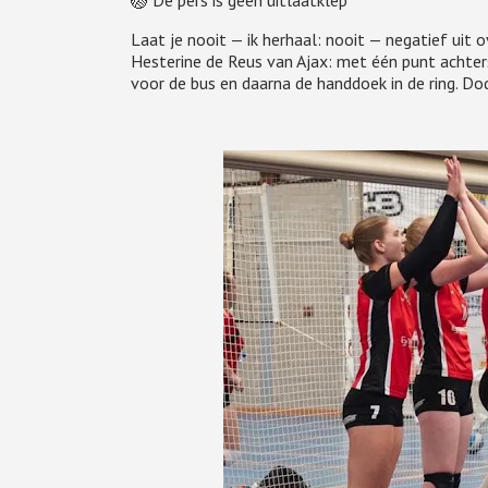
🏐 De pers is geen uitlaatklep
Laat je nooit — ik herhaal: nooit — negatief uit o
Hesterine de Reus van Ajax: met één punt achters
voor de bus en daarna de handdoek in de ring. Dod