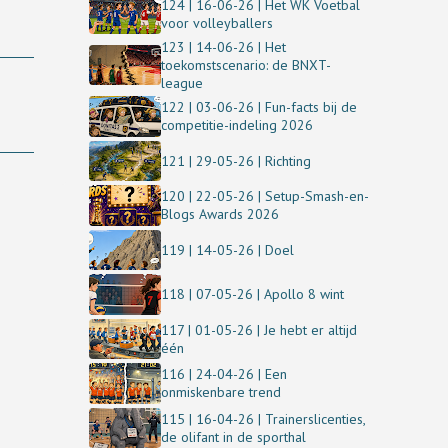
124 | 16-06-26 | Het WK Voetbal
voor volleyballers
123 | 14-06-26 | Het
toekomstscenario: de BNXT-
league
122 | 03-06-26 | Fun-facts bij de
competitie-indeling 2026
121 | 29-05-26 | Richting
120 | 22-05-26 | Setup-Smash-en-
Blogs Awards 2026
119 | 14-05-26 | Doel
118 | 07-05-26 | Apollo 8 wint
117 | 01-05-26 | Je hebt er altijd
één
116 | 24-04-26 | Een
onmiskenbare trend
115 | 16-04-26 | Trainerslicenties,
de olifant in de sporthal