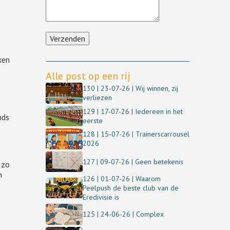
ken
Alle post op een rij
130 | 23-07-26 | Wij winnen, zij
verliezen
129 | 17-07-26 | Iedereen in het
nds
eerste
128 | 15-07-26 | Trainerscarrousel
2026
127 | 09-07-26 | Geen betekenis
 zo
n
126 | 01-07-26 | Waarom
Peelpush de beste club van de
Eredivisie is
125 | 24-06-26 | Complex