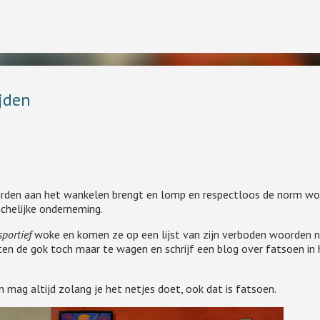
Doorgaan naar hoofdcontent
ijden
inkende theorieën vond ik de fundamentele attributiefout . Dat klinkt also
rden aan het wankelen brengt en lomp en respectloos de norm wo
out in gaan, maar het staat voor iets heel anders.
achelijke onderneming.
sportief
woke en komen ze op een lijst van zijn verboden woorden 
oten de gok toch maar te wagen en schrijf een blog over fatsoen in 
n mag altijd zolang je het netjes doet, ook dat is fatsoen.