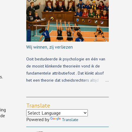
Redbad haalt de krant nog wel, maar
amateurvolleyballand is klein, te klein, en de
andere trainerswisselingen kom je via de pers
niet te weten.
Wij winnen, zij verliezen
Ooit bestudeerde ik psychologie en één van
de mooist klinkende theorieën vond ik de
fundamentele attributiefout . Dat klinkt alsof
s.
het een theorie dat scheidsrechters altijd
fundamenteel de fout in gaan, maar het staat
voor iets heel anders.
Translate
ing
 de
Powered by
Translate