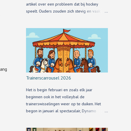
artikel over een probleem dat bij hockey
speelt. Ouders zouden zich stevig en vaak
e
respectloos bemoeien met de teamindeling
van hun kinderen.
gang
Trainerscarrousel 2026
Het is begin februari en zoals elk jaar
beginnen ook in het volleybal de
trainerswisselingen weer op te duiken. Het
begon in januari al spectaculair, Dynamo
meldde al dat Redbad op zoek moet naar een
nieuwe club. En zij naar een nieuwe trainer.