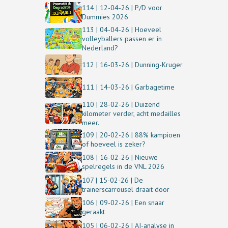
114 | 12-04-26 | P/D voor
Dummies 2026
113 | 04-04-26 | Hoeveel
volleyballers passen er in
Nederland?
112 | 16-03-26 | Dunning-Kruger
111 | 14-03-26 | Garbagetime
110 | 28-02-26 | Duizend
kilometer verder, acht medailles
meer.
109 | 20-02-26 | 88% kampioen
of hoeveel is zeker?
108 | 16-02-26 | Nieuwe
spelregels in de VNL 2026
107 | 15-02-26 | De
trainerscarrousel draait door
106 | 09-02-26 | Een snaar
geraakt
105 | 06-02-26 | AI-analyse in